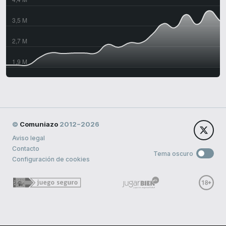
©
Comuniazo
2012−2026
Aviso legal
Contacto
Tema oscuro
Configuración de cookies