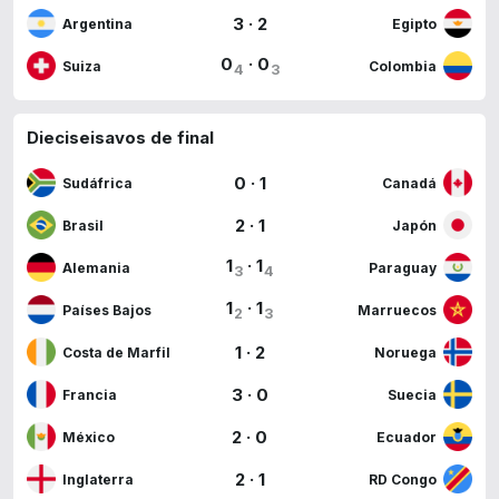
3
·
2
Argentina
Egipto
0
·
0
Suiza
Colombia
4
3
Dieciseisavos de final
0
·
1
Sudáfrica
Canadá
2
·
1
Brasil
Japón
1
·
1
Alemania
Paraguay
3
4
1
·
1
Países Bajos
Marruecos
2
3
1
·
2
Costa de Marfil
Noruega
3
·
0
Francia
Suecia
2
·
0
México
Ecuador
2
·
1
Inglaterra
RD Congo