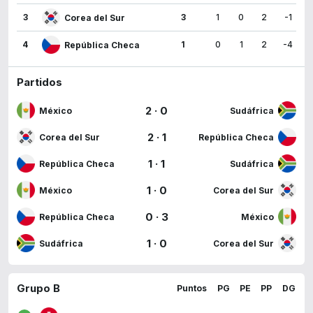
3
3
1
0
2
-1
Corea del Sur
4
1
0
1
2
-4
República Checa
Partidos
2
·
0
México
Sudáfrica
2
·
1
Corea del Sur
República Checa
1
·
1
República Checa
Sudáfrica
1
·
0
México
Corea del Sur
0
·
3
República Checa
México
1
·
0
Sudáfrica
Corea del Sur
Grupo B
Puntos
PG
PE
PP
DG