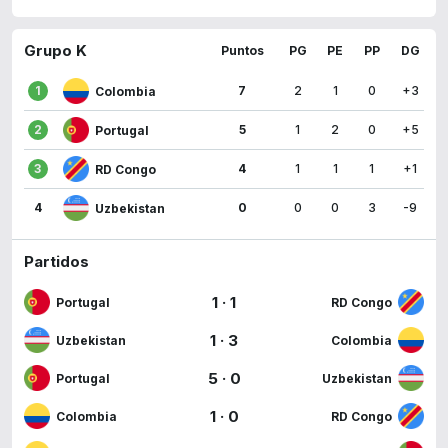
Grupo K
Puntos
PG
PE
PP
DG
1
7
2
1
0
+3
Colombia
2
5
1
2
0
+5
Portugal
3
4
1
1
1
+1
RD Congo
4
0
0
0
3
-9
Uzbekistan
Partidos
1
·
1
Portugal
RD Congo
1
·
3
Uzbekistan
Colombia
5
·
0
Portugal
Uzbekistan
1
·
0
Colombia
RD Congo