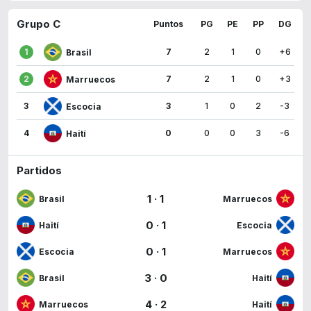
Grupo C
Puntos
PG
PE
PP
DG
1
7
2
1
0
+6
Brasil
2
7
2
1
0
+3
Marruecos
3
3
1
0
2
-3
Escocia
4
0
0
0
3
-6
Haití
Partidos
1
·
1
Brasil
Marruecos
0
·
1
Haití
Escocia
0
·
1
Escocia
Marruecos
3
·
0
Brasil
Haití
4
·
2
Marruecos
Haití