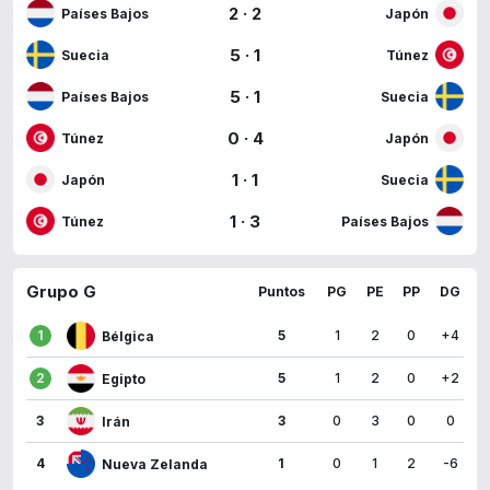
2
·
2
Países Bajos
Japón
5
·
1
Suecia
Túnez
5
·
1
Países Bajos
Suecia
0
·
4
Túnez
Japón
1
·
1
Japón
Suecia
1
·
3
Túnez
Países Bajos
Grupo G
Puntos
PG
PE
PP
DG
1
5
1
2
0
+4
Bélgica
2
5
1
2
0
+2
Egipto
3
3
0
3
0
0
Irán
4
1
0
1
2
-6
Nueva Zelanda