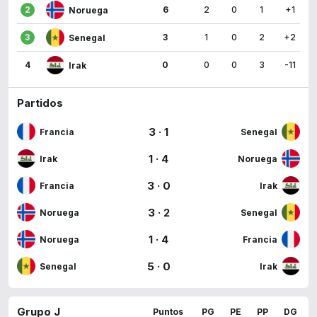
2
6
2
0
1
+1
Noruega
3
3
1
0
2
+2
Senegal
4
0
0
0
3
-11
Irak
Partidos
3
·
1
Francia
Senegal
1
·
4
Irak
Noruega
3
·
0
Francia
Irak
3
·
2
Noruega
Senegal
1
·
4
Noruega
Francia
5
·
0
Senegal
Irak
Grupo J
Puntos
PG
PE
PP
DG