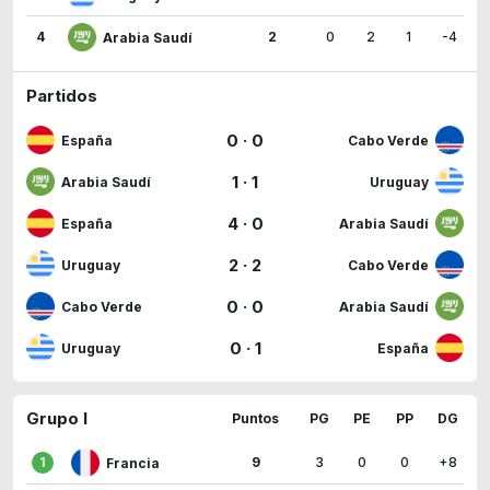
4
2
0
2
1
-4
Arabia Saudí
Partidos
0
·
0
España
Cabo Verde
1
·
1
Arabia Saudí
Uruguay
4
·
0
España
Arabia Saudí
2
·
2
Uruguay
Cabo Verde
0
·
0
Cabo Verde
Arabia Saudí
0
·
1
Uruguay
España
Grupo I
Puntos
PG
PE
PP
DG
1
9
3
0
0
+8
Francia