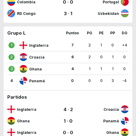
0
·
0
Colombia
Portugal
3
·
1
RD Congo
Uzbekistan
Grupo L
Puntos
PG
PE
PP
DG
1
7
2
1
0
+4
Inglaterra
2
6
2
0
1
0
Croacia
3
4
1
1
1
0
Ghana
4
0
0
0
3
-4
Panamá
Partidos
4
·
2
Inglaterra
Croacia
1
·
0
Ghana
Panamá
0
·
0
Inglaterra
Ghana