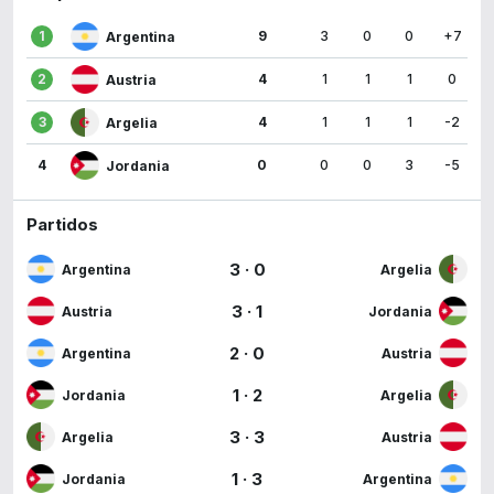
1
9
3
0
0
+7
Argentina
2
4
1
1
1
0
Austria
3
4
1
1
1
-2
Argelia
4
0
0
0
3
-5
Jordania
Partidos
3
·
0
Argentina
Argelia
3
·
1
Austria
Jordania
2
·
0
Argentina
Austria
1
·
2
Jordania
Argelia
3
·
3
Argelia
Austria
1
·
3
Jordania
Argentina