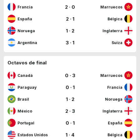
2
·
0
Francia
Marruecos
2
·
1
España
Bélgica
1
·
2
Noruega
Inglaterra
3
·
1
Argentina
Suiza
Octavos de final
0
·
3
Canadá
Marruecos
0
·
1
Paraguay
Francia
1
·
2
Brasil
Noruega
2
·
3
México
Inglaterra
0
·
1
Portugal
España
1
·
4
Estados Unidos
Bélgica