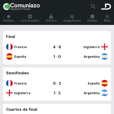
Puntos
Lesionados
Dinero
Jugadores
Dudas
Más
Final
4
·
6
Francia
Inglaterra
1
·
0
España
Argentina
Semifinales
0
·
2
Francia
España
1
·
2
Inglaterra
Argentina
Cuartos de final