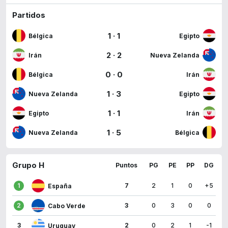
Partidos
1
·
1
Bélgica
Egipto
2
·
2
Irán
Nueva Zelanda
0
·
0
Bélgica
Irán
1
·
3
Nueva Zelanda
Egipto
1
·
1
Egipto
Irán
1
·
5
Nueva Zelanda
Bélgica
Grupo H
Puntos
PG
PE
PP
DG
1
7
2
1
0
+5
España
2
3
0
3
0
0
Cabo Verde
3
2
0
2
1
-1
Uruguay