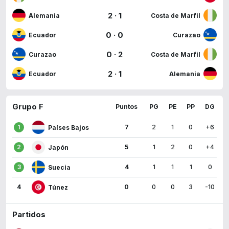
2
·
1
Alemania
Costa de Marfil
0
·
0
Ecuador
Curazao
0
·
2
Curazao
Costa de Marfil
2
·
1
Ecuador
Alemania
Grupo F
Puntos
PG
PE
PP
DG
1
7
2
1
0
+6
Países Bajos
2
5
1
2
0
+4
Japón
3
4
1
1
1
0
Suecia
4
0
0
0
3
-10
Túnez
Partidos