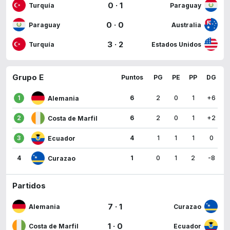
0
·
1
Turquía
Paraguay
0
·
0
Paraguay
Australia
3
·
2
Turquía
Estados Unidos
Grupo E
Puntos
PG
PE
PP
DG
1
6
2
0
1
+6
Alemania
2
6
2
0
1
+2
Costa de Marfil
3
4
1
1
1
0
Ecuador
4
1
0
1
2
-8
Curazao
Partidos
7
·
1
Alemania
Curazao
1
·
0
Costa de Marfil
Ecuador