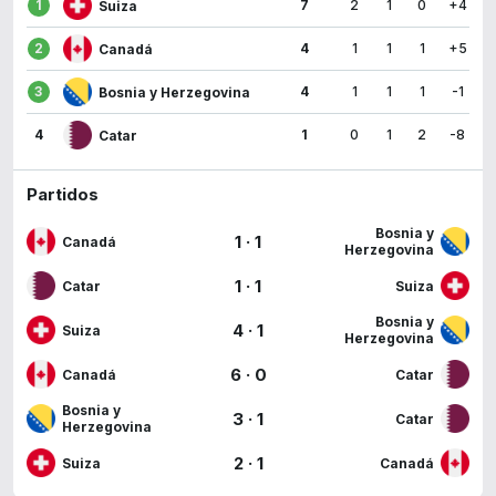
1
7
2
1
0
+4
Suiza
2
4
1
1
1
+5
Canadá
3
4
1
1
1
-1
Bosnia y Herzegovina
4
1
0
1
2
-8
Catar
Partidos
Bosnia y
1
·
1
Canadá
Herzegovina
1
·
1
Catar
Suiza
Bosnia y
4
·
1
Suiza
Herzegovina
6
·
0
Canadá
Catar
Bosnia y
3
·
1
Catar
Herzegovina
2
·
1
Suiza
Canadá