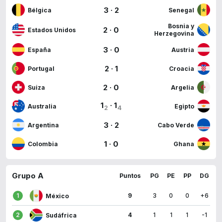
3
·
2
Bélgica
Senegal
Bosnia y
2
·
0
Estados Unidos
Herzegovina
3
·
0
España
Austria
2
·
1
Portugal
Croacia
2
·
0
Suiza
Argelia
1
·
1
Australia
Egipto
2
4
3
·
2
Argentina
Cabo Verde
1
·
0
Colombia
Ghana
Grupo A
Puntos
PG
PE
PP
DG
1
9
3
0
0
+6
México
2
4
1
1
1
-1
Sudáfrica