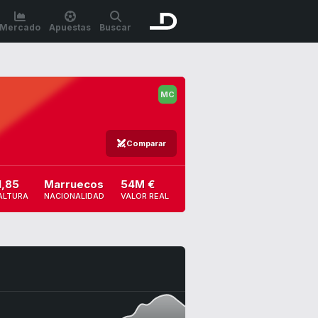
Mercado
Apuestas
Buscar
Comparar
1,85
Marruecos
54M €
ALTURA
NACIONALIDAD
VALOR REAL