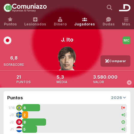
Puntos
Lesionados
Dinero
Jugadores
Dudas
Más
J. Ito
6,8
Comparar
SOFASCORE
21
5,3
3.580.000
PUNTOS
MEDIA
VALOR
Puntos
6
1/16
2
J3
8
J2
5
J1