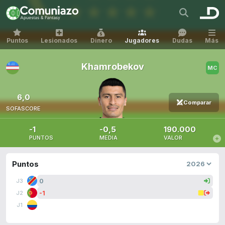
Puntos
Lesionados
Dinero
Jugadores
Dudas
Más
Khamrobekov
6,0
Comparar
SOFASCORE
-1
-0,5
190.000
PUNTOS
MEDIA
VALOR
Puntos
0
J3
-1
J2
J1