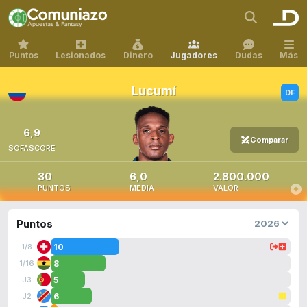
Puntos
Lesionados
Dinero
Jugadores
Dudas
Más
Lucumí
6,9
Comparar
SOFASCORE
30
6,0
2.800.000
PUNTOS
MEDIA
VALOR
Puntos
10
1/8
8
1/16
5
J3
6
J2