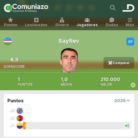
Puntos
Lesionados
Dinero
Jugadores
Dudas
Más
Sayfiev
6,3
Comparar
SOFASCORE
1
1,0
210.000
PUNTOS
MEDIA
VALOR
Puntos
J3
J2
1
J1