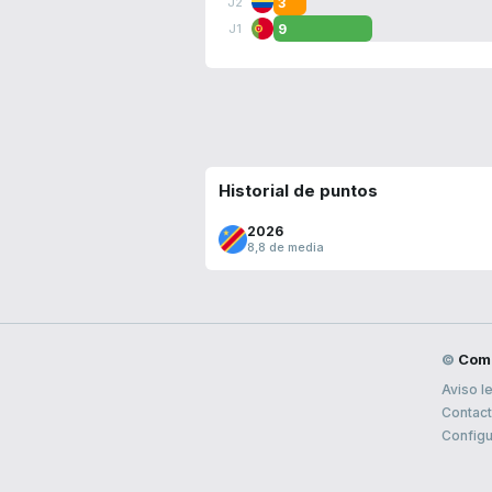
3
J2
9
J1
Historial de puntos
2026
8,8 de media
©
Com
Aviso l
Contac
Configu