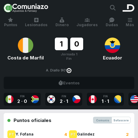
Puntos
Lesionados
Dinero
Jugadores
Dudas
Más
1
0
Jornada 1
Costa de Marfil
Ecuador
Fin
A. Diallo 90'
Eventos
FIN
FIN
FIN
2
·
0
2
·
1
1
·
1
Puntos oficiales
Comunio
Sofascore
4
2
Y. Fofana
Galindez