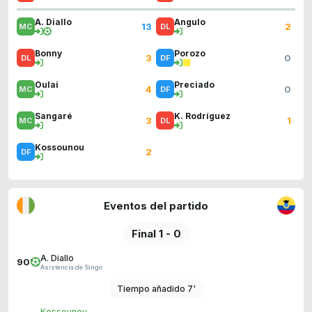
A. Diallo
Angulo
13
2
Bonny
Porozo
3
0
Oulai
Preciado
4
0
Sangaré
K. Rodríguez
3
1
Kossounou
2
Eventos del partido
Final 1 - 0
A. Diallo
90'
Asistencia de Singo
Tiempo añadido 7'
Kossounou