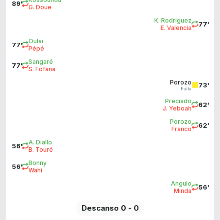
89'
G. Doue
K. Rodríguez
77'
E. Valencia
Oulai
77'
Pépé
Sangaré
77'
S. Fofana
Porozo
73'
Falta
Preciado
62'
J. Yeboah
Porozo
62'
Franco
A. Diallo
56'
B. Touré
Bonny
56'
Wahi
Angulo
56'
Minda
Descanso 0 - 0