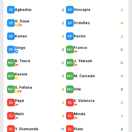
6
3
Agbadou
Hincapie
G. Doue
5
4
Ordoñez
4
2
Konan
Pacho
Singo
Franco
9
5
B. Touré
J. Yeboah
0
5
Kessié
5
7
M. Caicedo
S. Fofana
4
8
Vite
Pépé
E. Valencia
2
3
Wahi
Minda
2
3
11
8
Y. Diomande
Plata