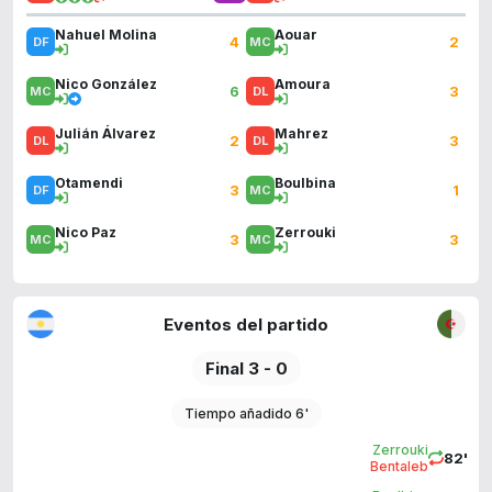
Nahuel Molina
Aouar
4
2
Nico González
Amoura
6
3
Julián Álvarez
Mahrez
2
3
Otamendi
Boulbina
3
1
Nico Paz
Zerrouki
3
3
Eventos del partido
Final 3 - 0
Tiempo añadido 6'
Zerrouki
82'
Bentaleb