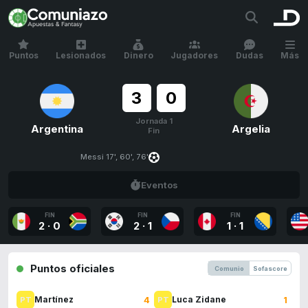
Puntos
Lesionados
Dinero
Jugadores
Dudas
Más
3
0
Jornada 1
Argentina
Argelia
Fin
Messi 17', 60', 76'
Eventos
FIN
FIN
FIN
2
·
0
2
·
1
1
·
1
Puntos oficiales
Comunio
Sofascore
4
1
Martínez
Luca Zidane