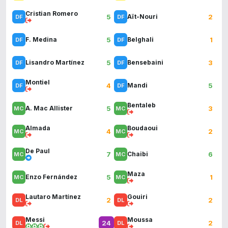
Cristian Romero
5
2
Aït-Nouri
5
1
F. Medina
Belghali
5
3
Lisandro Martínez
Bensebaini
Montiel
4
5
Mandi
Bentaleb
5
3
A. Mac Allister
Almada
Boudaoui
4
2
De Paul
7
6
Chaibi
Maza
5
1
Enzo Fernández
Lautaro Martínez
Gouiri
2
2
Messi
Moussa
24
2