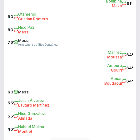
Boulbina
81'
Maza
Otamendi
80'
Cristian Romero
Nico Paz
80'
Messi
Messi
76'
Asistencia de Nico González
Mahrez
64'
Moussa
Amoura
64'
Gouiri
Aouar
64'
Boudaoui
60'
Messi
Julián Álvarez
55'
Lautaro Martínez
Nico González
55'
Almada
Nahuel Molina
46'
Montiel